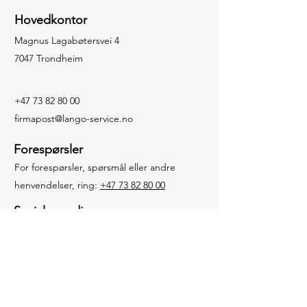
Hovedkontor
Magnus Lagabøtersvei 4
7047 Trondheim
+47 73 82 80 00
firmapost@lango-service.no
Forespørsler
For forespørsler, spørsmål eller andre
henvendelser, ring:
+47 73 82 80 00
Sosiale medier
Facebook
LinkedIn
© 2026 av Langø Service
AS.