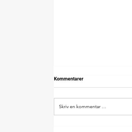
Kommentarer
Skriv en kommentar …
Ny logistikkansvarlig hos
Langø Service: Velkommen,