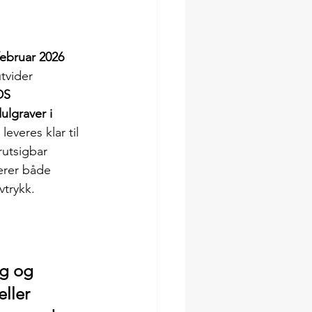
ebruar 2026
tvider 
DS 
lgraver i 
leveres klar til 
rutsigbar 
erer både 
vtrykk.
g og 
ller 