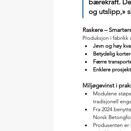
bærekraft. De
og utslipp,» s
Raskere – Smarter
Produksjon i fabrikk 
Jevn og høy kval
Betydelig korte
Færre transporte
Enklere prosjekt
Miljøgevinst i prak
Modulene støpes
tradisjonell eng
Fra 2024 benytte
Norsk Betongfore
Produsenten er 