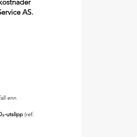
kostnader 
Service AS.
all enn 
O₂-utslipp
 (ref. 