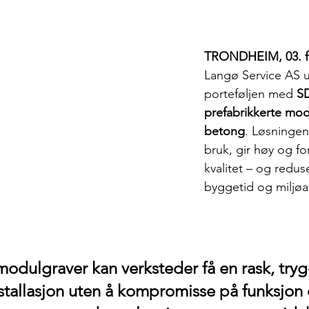
TRONDHEIM, 03. f
Langø Service AS u
porteføljen med 
S
prefabrikkerte modu
betong
. Løsningen 
bruk, gir høy og fo
kvalitet – og redus
byggetid og miljøa
dulgraver kan verksteder få en rask, tryg
stallasjon uten å kompromisse på funksjon e