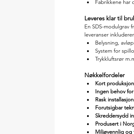
Fabrikkene har c
Leveres klar til br
En SDS-modulgrav fr
leveranser inkluderer
Belysning, avløp
System for spillo
Trykkluftsrør m.
Nøkkelfordeler
Kort produksjons
Ingen behov for
Rask installasjon
Forutsigbar tekn
Skreddersydd i
Produsert i Nor
Miljøvennlig og 