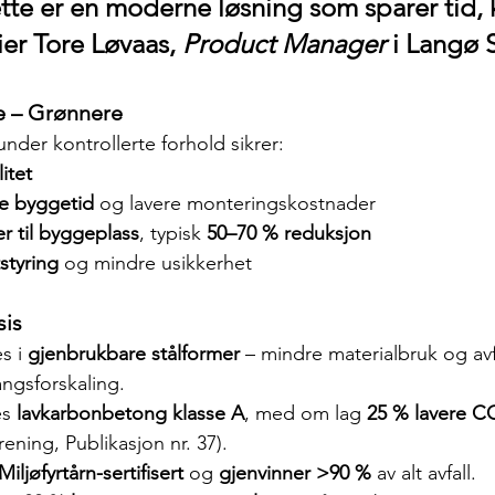
tte er en moderne løsning som sparer tid, 
ier 
Tore Løvaas
, 
Product Manager
 i Langø 
e – Grønnere
under kontrollerte forhold sikrer:
itet
re byggetid
 og lavere monteringskostnader
r til byggeplass
, typisk 
50–70 % reduksjon
styring
 og mindre usikkerhet
sis
 i 
gjenbrukbare stålformer
 – mindre materialbruk og avf
angsforskaling.
s 
lavkarbonbetong klasse A
, med om lag 
25 % lavere C
ning, Publikasjon nr. 37).
Miljøfyrtårn-sertifisert
 og 
gjenvinner >90 %
 av alt avfall.