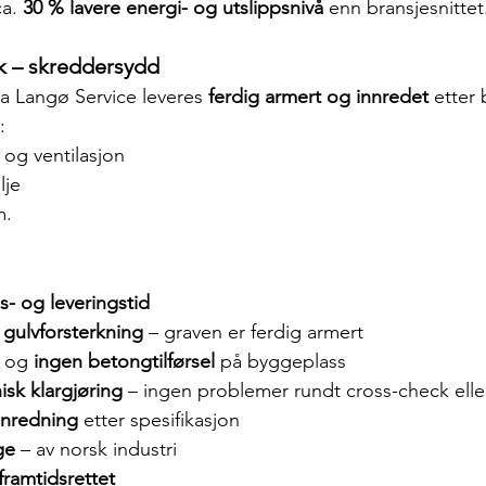
a. 
30 % lavere energi- og utslippsnivå
 enn bransjesnittet
uk – skreddersydd
a Langø Service leveres 
ferdig armert og innredet
 etter
:
 og ventilasjon
lje
m.
- og leveringstid
 gulvforsterkning
 – graven er ferdig armert
 og 
ingen betongtilførsel
 på byggeplass
isk klargjøring
 – ingen problemer rundt cross-check ell
nnredning
 etter spesifikasjon
ge
 – av norsk industri
framtidsrettet