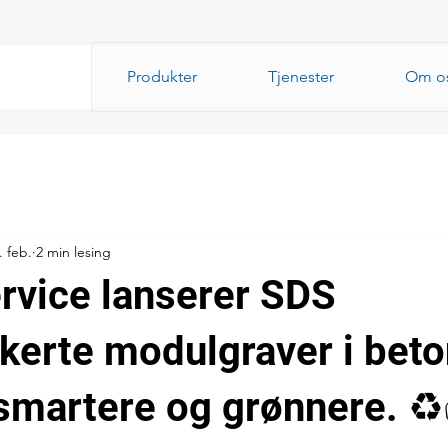
Produkter
Tjenester
Om o
. feb.
2 min lesing
rvice lanserer SDS
kkerte modulgraver i bet
 smartere og grønnere. ♻