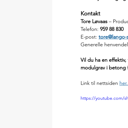
Kontakt
Tore Løvaas
 – Produ
Telefon: 
959 88 830
E-post: 
tore@lango-s
Generelle henvendel
Vil du ha en effektiv
modulgrav i betong
Link til nettsiden 
her.
https://youtube.com/