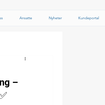
ss
Ansatte
Nyheter
Kundeportal
ong –
️✅