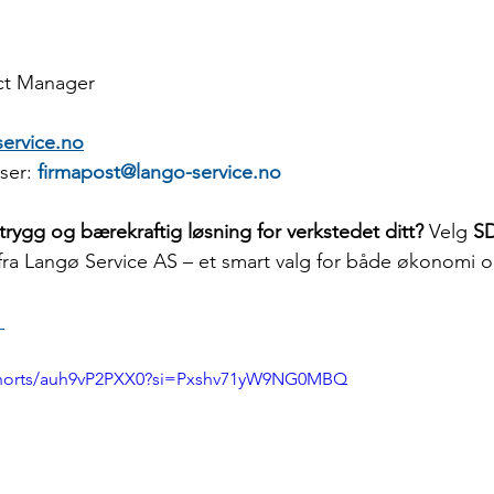
ct Manager
ervice.no
ser: 
firmapost@lango-service.no
, trygg og bærekraftig løsning for verkstedet ditt? 
Velg 
SD
 fra Langø Service AS – et smart valg for både økonomi o
 
shorts/auh9vP2PXX0?si=Pxshv71yW9NG0MBQ