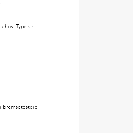
.
 behov. Typiske 
er bremsetestere