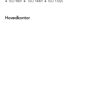
🔹 ISO 9001 🔹 ISO 14001 🔹 ISO 17025
Hovedkontor
Magnus Lagabøtersvei 4
7047 Trondheim
+47 73 82 80 00
firmapost@lango-service.no
Forespørsler
For forespørsler, spørsmål eller andre
henvendelser, ring:
+47 73 82 80 00
Sosiale medier
Facebook
LinkedIn