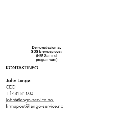
Demonstrasjon av
SDS bremseprøver.
(NB! Gammel
programvare)
KONTAKTINFO
John Langø
CEO
Tlf
481 81 000
john@lango-service.no
firmapost@lango-service.no